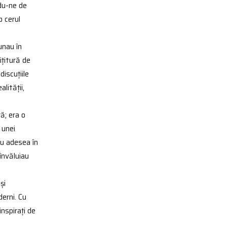
ndu-ne de
 cerul
unau în
ițitură de
discuțiile
lității,
ă; era o
 unei
au adesea în
 învăluiau
și
derni. Cu
nspirați de