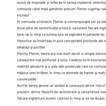
sursă de inspirație și reflecție în lumea modernă, aminti
vremurile când marii gânditori precum Platon cugetau sub
înstelat.
În vremurile străvechi, Platon și contemporanii săi se ad
locuri pline de semnificație istorică, savurând fiecare îngh
bere, iar în timp ce lumina lunii se oglindea în paharele lor, 
filosofice se învârteau în jurul conceptelor profunde ale rea
idealului și justiției.
Pentru Platon, berea era mai mult decât o simplă băutur
cunoaștere mai profundă a lumii. Credința sa în existența
realități absolute și a unor idei universale care se contur
mijlocul unei întâlniri, în timp ce aromele de hamei și malț
conversațiile.
Astfel, berea devine un simbol al conexiunii dintre trecut 
prezent, dintre filosofii din antichitate și cercetătorii mo
fiecare înghițitură putem călători în timp și să ne lăsăm i