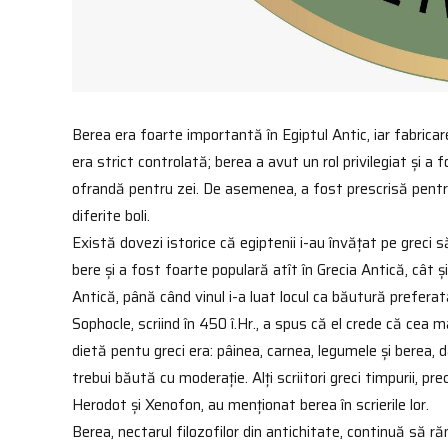
Berea era foarte importantă în Egiptul Antic, iar fabricar
era strict controlată; berea a avut un rol privilegiat și a 
ofrandă pentru zei. De asemenea, a fost prescrisă pentr
diferite boli.
Există dovezi istorice că egiptenii i-au învățat pe greci 
bere și a fost foarte populară atît în Grecia Antică, cât 
Antică, până când vinul i-a luat locul ca băutură preferat
Sophocle, scriind în 450 î.Hr., a spus că el crede că cea 
dietă pentu greci era: pâinea, carnea, legumele și berea, d
trebui băută cu moderație. Alți scriitori greci timpurii, pr
Herodot și Xenofon, au menționat berea în scrierile lor.
Berea, nectarul filozofilor din antichitate, continuă să 