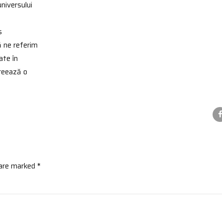
niversului
s
ă ne referim
ate în
creează o
 are marked *