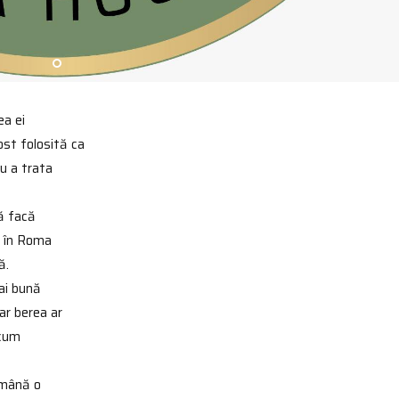
ea ei
fost folosită ca
u a trata
să facă
și în Roma
ă.
mai bună
ar berea ar
ecum
rămână o